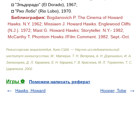
◘ "Эльдорадо" (El Dorado), 1967;
◘ "Рио Лобо" (Rio Lobo), 1970.
Библиография:
Bogdanovich P. The Cinema of Howard
Hawks. N.Y. 1962; Missiaen J. Howard Hawks. Englewood Cliffs
(N.J.). 1972; Mast G. Howard Hawks: Storyteller. N.Y.- 1982;
McCarthy T. Phontom Howks //Film Comment. 1982. Sept.-Oct.
Режиссерская энциклопедия. Кино США. — Научно исследовательский
институт киноискусства. М.: Материк
.
Т. Н. Ветрова, А. Н. Дорошевич, И. А.
Звегинцева, Д. Л. Караваев, Е. Н. Карцева, Г. В. Краснова, М. Л. Теракопян, Т. С.
Царапкина
.
2002
.
Игры ⚽
Поможем написать реферат
Hawks, Howard
Hooper, Tobe