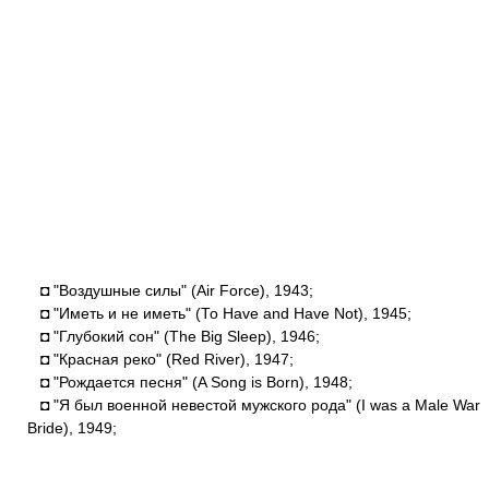
◘ "Воздушные силы" (Air Force), 1943;
◘ "Иметь и не иметь" (То Have and Have Not), 1945;
◘ "Глубокий сон" (The Big Sleep), 1946;
◘ "Красная реко" (Red River), 1947;
◘ "Рождается песня" (A Song is Born), 1948;
◘ "Я был военной невестой мужского рода" (I was а Male War
Bride), 1949;