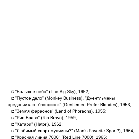
◘ "Большое небо" (The Big Sky), 1952;
◘ "Пустое дело" (Monkey Business), "Джентльмены
предпочитают блондинок" (Gentlemen Prefer Blondes), 1953;
◘ "Земля фараонов" (Land of Phoraons), 1955;
◘ "Рио Браво" (Rio Bravo), 1959;
◘ "Хатари" (Hatori), 1962;
◘ "Любимый спорт мужчины?" (Man's Favorite Sport?), 1964;
◘ "Красная линия 7000" (Red Line 7000), 1965;