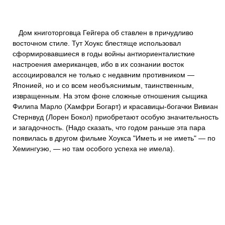
Дом книготорговца Гейгера об ставлен в причудливо
восточном стиле. Тут Хоукс блестяще использовал
сформировавшиеся в годы войны антиориенталисткие
настроения американцев, ибо в их сознании восток
ассоциировался не только с недавним противником —
Японией, но и со всем необъяснимым, таинственным,
извращенным. На этом фоне сложные отношения сыщика
Филипа Марло (Хамфри Богарт) и красавицы-богачки Вивиан
Стернвуд (Лорен Бокол) приобретают особую значительность
и загадочность. (Надо сказать, что годом раньше эта пара
появилась в другом фильме Хоукса "Иметь и не иметь" — по
Хемингуэю, — но там особого успеха не имела).