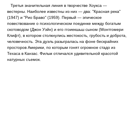
Третья значительная линия в творчестве Хоукса —
вестерны. Наиболее известны из них — два: "Красная река"
(1947) и "Рио Браво" (1959). Первый — эпическое
повествование о психологическом поединке между богатым
скотоводом (Джон Уэйн) и его ггоиекшьш сыном (Монтгомери
Клифт), в котором столкнулись жестокость, грубость и доброта,
человечность. Эта дуэль разыгралась на фоне бескрайних
просторов Америки, по которым гонят огромное стадо из
Техаса в Канзас. Фильм отличался удивительной красотой
натурных съемок.