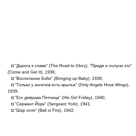
◘ "Дорога к славе" (The Road to Glory), "Приди и получи это"
(Come and Get It), 1936;
◘ "Воспитание Бэби" (Bringing up Baby), 1938;
◘ "Только у ангелов есть крылья" (Only Angels Hove Wings),
1939;
◘ "Его девушка Пятница" (His Girl Friday), 1940;
◘ "Сержант Йорк" (Sergeant York), 1941;
◘ "Шар огня" (Ball oi Fire), 1942;