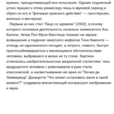
мужчин, преодолевающей все испытания. Однако подлинный
успех пришел к этому режиссеру лишь в звуковой период и
обрел он его в "фильмах мужского действия" — гангстерских,
военных и вестернах.
Первым из них стал "Лицо со шрамом" (1932), в основу
которого положена деятельность печально знаменитого Аль
Капоне. Актер Пол Муни блестяще показал на экране
возвышение и падение чикагского мафиози Тони Камонте —
отнюдь не однозначного негодяя, а хитрого, ловкого, быстро
приспосабливавшегося к меняющимся обстоятельствам
человека, выбравшего в жизни не ту стезю. Картина
отличалась изобретательностью визуальной стилистики: тень
крадущегося человека с револьвером в руке стала
классической, а насвистываемая им ария из "Лючии ди
Ламмермур" Доницетти "Что может остановить меня в такой
момент?" создавала впечатляющий контрапункт изображения
и звука.