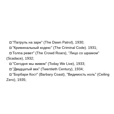
◘ "Патруль на заре" (The Dawn Patrol), 1930;
◘ "Криминальный кодекс" (The Criminal Code). 1931;
◘ Толпа ревет" (The Crowd Roars), "Лицо со шрамом"
(Scadace), 1932;
◘ "Сегодня мы живем" (Today We Live), 1933;
◘ "Двадцатый век" (Twentieth Century), 1934;
◘ "Борбари Кост" (Barbary Coast), "Видимость ноль" (Ceiling
Zero), 1935;